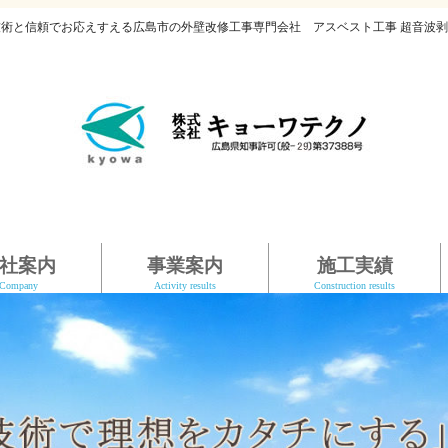
技術と信頼でお応えすえる広島市の外壁改修工事専門会社 アスベスト工事 超音波剥
社案内
事業案内
施工実績
Company
Activity results
Construction results