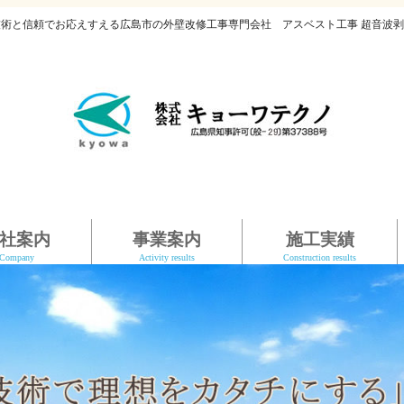
技術と信頼でお応えすえる広島市の外壁改修工事専門会社 アスベスト工事 超音波剥
社案内
事業案内
施工実績
Company
Activity results
Construction results