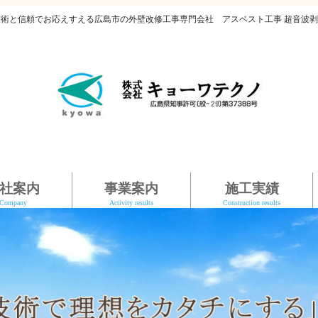
技術と信頼でお応えすえる広島市の外壁改修工事専門会社 アスベスト工事 超音波剥
社案内
事業案内
施工実績
Company
Activity results
Construction results